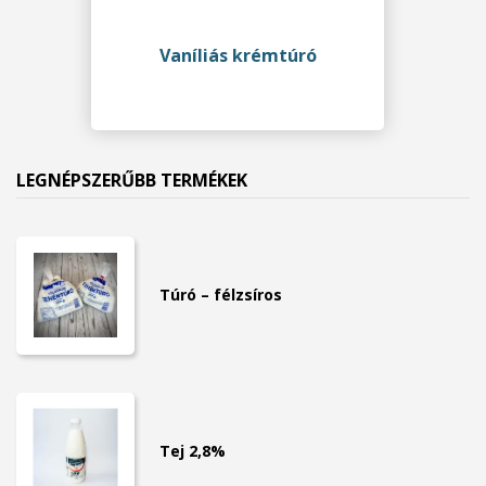
Vaníliás krémtúró
LEGNÉPSZERŰBB TERMÉKEK
Túró – félzsíros
Tej 2,8%