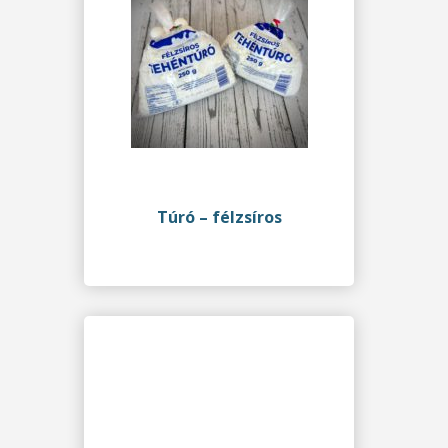
Túró – félzsíros