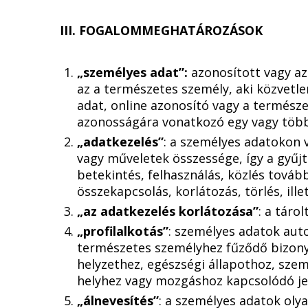
III. FOGALOMMEGHATÁROZÁSOK
„személyes adat”:
azonosított vagy az
az a természetes személy, aki közvetl
adat, online azonosító vagy a természete
azonosságára vonatkozó egy vagy több
„adatkezelés”
: a személyes adatokon
vagy műveletek összessége, így a gyűjté
betekintés, felhasználás, közlés továb
összekapcsolás, korlátozás, törlés, il
„az adatkezelés korlátozása”
: a táro
„profilalkotás”
: személyes adatok aut
természetes személyhez fűződő bizony
helyzethez, egészségi állapothoz, sze
helyhez vagy mozgáshoz kapcsolódó jel
„álnevesítés”
: a személyes adatok ol