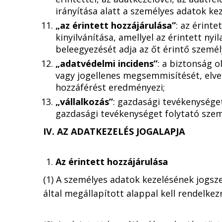
irányítása alatt a személyes adatok ke
„az érintett hozzájárulása”
: az érint
kinyilvánítása, amellyel az érintett nyi
beleegyezését adja az őt érintő szemé
„adatvédelmi incidens”
: a biztonság 
vagy jogellenes megsemmisítését, elves
hozzáférést eredményezi;
„vállalkozás”
: gazdasági tevékenységet
gazdasági tevékenységet folytató szem
IV. AZ ADATKEZELÉS JOGALAPJA
Az érintett hozzájárulása
(1) A személyes adatok kezelésének jogsze
által megállapított alappal kell rendelkezn