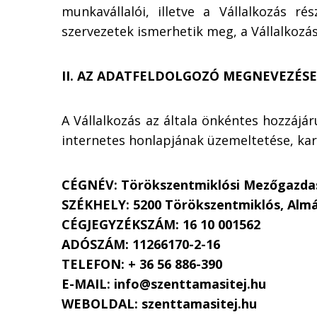
munkavállalói, illetve a Vállalkozás r
szervezetek ismerhetik meg, a Vállalkoz
II. AZ ADATFELDOLGOZÓ MEGNEVEZÉSE
A Vállalkozás az általa önkéntes hozzájá
internetes honlapjának üzemeltetése, kar
CÉGNÉV: Törökszentmiklósi Mezőgazdas
SZÉKHELY: 5200 Törökszentmiklós, Almás
CÉGJEGYZÉKSZÁM: 16 10 001562
ADÓSZÁM: 11266170-2-16
TELEFON: + 36 56 886-390
E-MAIL: info@szenttamasitej.hu
WEBOLDAL: szenttamasitej.hu