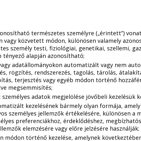
onosítható természetes személyre („érintett”) vona
en vagy közvetett módon, különösen valamely azono
s személy testi, fiziológiai, genetikai, szellemi, gaz
 tényező alapján azonosítható;
 vagy adatállományokon automatizált vagy nem aut
s, rögzítés, rendszerezés, tagolás, tárolás, átalakí
bítás, terjesztés vagy egyéb módon történő hozzáfé
letve megsemmisítés;
lt személyes adatok megjelölése jövőbeli kezelésük k
omatizált kezelésének bármely olyan formája, amel
os személyes jellemzők értékelésére, különösen a m
mélyes preferenciákhoz, érdeklődéshez, megbízhatós
lemzők elemzésére vagy előre jelzésére használják;
yan módon történő kezelése, amelynek következtében