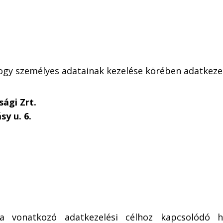
 hogy személyes adatainak kezelése körében adatkez
ági Zrt.
y u. 6.
 vonatkozó adatkezelési célhoz kapcsolódó ho