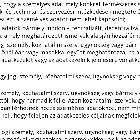
 hogy a személyes adat mely konkrét természetes s
k, és technikai és szervezési intézkedések megtételé
z ezt a személyes adatot nem lehet kapcsolni;
s adatok bármely módon – centralizált, decentralizált
a, amely meghatározott ismérvek alapján hozzáférh
jogi személy, közhatalmi szerv, ügynökség vagy bárm
t önállóan vagy másokkal együtt meghatározza; ha az 
z adatkezelőt vagy az adatkezelő kijelölésére vonat
agy jogi személy, közhatalmi szerv, ügynökség vagy 
 személy, közhatalmi szerv, ügynökség vagy bármely e
ttól, hogy harmadik fél-e. Azon közhatalmi szervek,
gban férhetnek hozzá személyes adatokhoz, nem min
 kell, hogy feleljen az adatkezelés céljainak megfe
y jogi személy, közhatalmi szerv, ügynökség vagy bá
eldolgozóval vagy azokkal a személyekkel, akik az ad