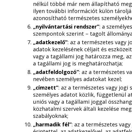
nélkül többé már nem állapítható meg,
ilyen további információt külön tároljá
azonosítható természetes személyekhe
„nyilvántartási rendszer”
: a személye
szempontok szerint – tagolt állomány
„adatkezelő”
: az a természetes vagy 
adatok kezelésének céljait és eszközei
vagy a tagállami jog határozza meg, a
a tagállami jog is meghatározhatja;
„adatfeldolgozó”
: az a természetes v
nevében személyes adatokat kezel;
„címzett”
: az a természetes vagy jogi
személyes adatot közlik, függetlenül a
uniós vagy a tagállami joggal összhan
közhatalmi szervek általi kezelése meg
szabályoknak;
„harmadik fél”
: az a természetes vag
érintettel, az adatkezelővel, az adatf