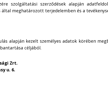
észére szolgáltatási szerződések alapján adatfeld
ás által meghatározott terjedelemben és a tevéken
rulás alapján kezelt személyes adatok körében meg
bantartása céljából.
ági Zrt.
y u. 6.