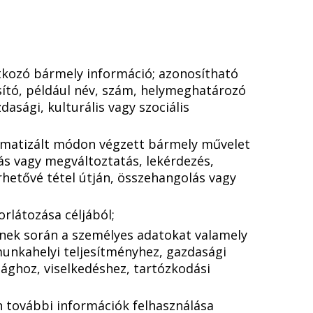
tkozó bármely információ; azonosítható
sító, például név, szám, helymeghatározó
dasági, kulturális vagy szociális
omatizált módon végzett bármely művelet
tás vagy megváltoztatás, lekérdezés,
rhetővé tétel útján, összehangolás vagy
orlátozása céljából;
ynek során a személyes adatokat valamely
unkahelyi teljesítményhez, gazdasági
ághoz, viselkedéshez, tartózkodási
 további információk felhasználása