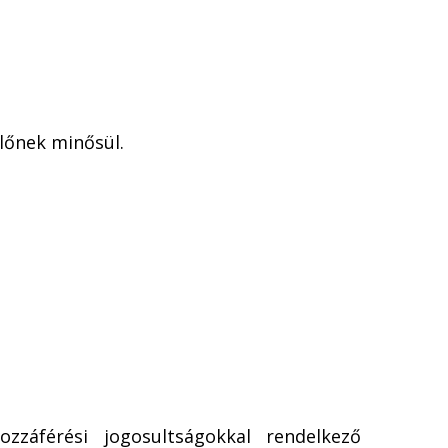
előnek minősül.
zzáférési jogosultságokkal rendelkező