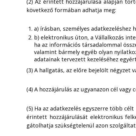
(2) Az érintett hozzájárulása alapján tö
következő formában adhatja meg:
a) írásban, személyes adatkezeléshez h
b) elektronikus úton, a Vállalkozás in
ha az információs társadalommal össze
valamint bármely egyéb olyan nyilatko
adatainak tervezett kezeléséhez egyért
(3) A hallgatás, az előre bejelölt négyze
(4) A hozzájárulás az ugyanazon cél vagy 
(5) Ha az adatkezelés egyszerre több célt 
érintett hozzájárulását elektronikus fe
gátolhatja szükségtelenül azon szolgálta