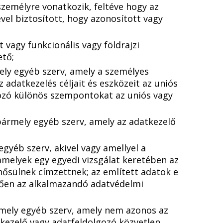
zemélyre vonatkozik, feltéve hogy az
vel biztosított, hogy azonosított vagy
 vagy funkcionális vagy földrajzi
ető;
ely egyéb szerv, amely a személyes
adatkezelés céljait és eszközeit az uniós
kozó különös szempontokat az uniós vagy
bármely egyéb szerv, amely az adatkezelő
gyéb szerv, akivel vagy amellyel a
 amelyek egy egyedi vizsgálat keretében az
ősülnek címzettnek; az említett adatok e
lelően az alkalmazandó adatvédelmi
rmely egyéb szerv, amely nem azonos az
atkezelő vagy adatfeldolgozó közvetlen