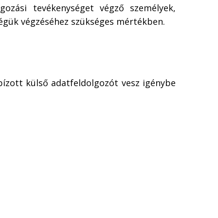
olgozási tevékenységet végző személyek,
ységük végzéséhez szükséges mértékben.
bízott külső adatfeldolgozót vesz igénybe