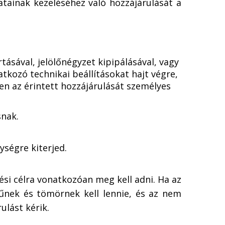
atainak kezeléséhez való hozzájárulását a
tásával, jelölőnégyzet kipipálásával, vagy
kozó technikai beállításokat hajt végre,
en az érintett hozzájárulását személyes
snak.
ységre kiterjed.
lési célra vonatkozóan meg kell adni. Ha az
műnek és tömörnek kell lennie, és az nem
ulást kérik.