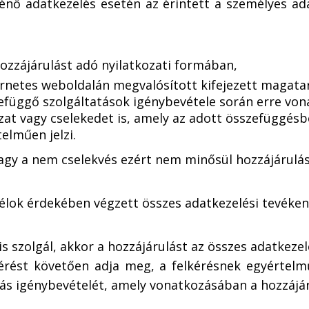
rténő adatkezelés esetén az érintett a személyes ad
ozzájárulást adó nyilatkozati formában,
ternetes weboldalán megvalósított kifejezett magatar
függő szolgáltatások igénybevétele során erre vonat
zat vagy cselekedet is, amely az adott összefüggésb
elműen jelzi.
t vagy a nem cselekvés ezért nem minősül hozzájárulá
célok érdekében végzett összes adatkezelési tevéken
is szolgál, akkor a hozzájárulást az összes adatkeze
lkérést követően adja meg, a felkérésnek egyértel
tás igénybevételét, amely vonatkozásában a hozzájár