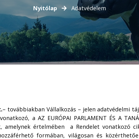
Nyitólap
Adatvédelem
.
– továbbiakban Vállalkozás – jelen adatvédelmi tá
e vonatkozó, a AZ EURÓPAI PARLAMENT ÉS A TANÁC
ek, amelynek értelmében a Rendelet vonatkozó cik
hozzáférhető formában, világosan és közérthetőe