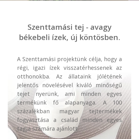
Szenttamási tej - avagy
békebeli ízek, új köntösben.
A Szenttamási projektünk célja, hogy a
régi, igazi ízek visszatérhessenek az
otthonokba. Az állataink jólétének
jelentős növelésével kiváló minőségű
tejet nyerünk, ami minden egyes
termékünk fő alapanyaga. A 100
százalékban magyar tejtermékek
fogyasztása a család minden egyes
tagja számára ajánlott.