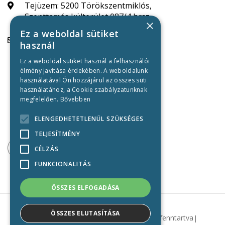
Tejüzem: 5200 Törökszentmiklós,
Szenttamás külterület 087/4 hrsz.
×
Ez a weboldal sütiket
Tejüzem:
használ
szenttamasitej@tmrt.hu
Ez a weboldal sütiket használ a felhasználói
Mintabolt Szolnok:
élmény javítása érdekében. A weboldalunk
mintabolt@tmrt.hu
használatával Ön hozzájárul az összes süti
használatához, a Cookie szabályzatunknak
Központi iroda:
megfelelően.
Bővebben
+36-56/886-390
ELENGEDHETETLENÜL SZÜKSÉGES
TELJESÍTMÉNY
CÉLZÁS
FUNKCIONALITÁS
ÖSSZES ELFOGADÁSA
ÖSSZES ELUTASÍTÁSA
2021 Szenttamási tejüzem
Minden jog fenntartva