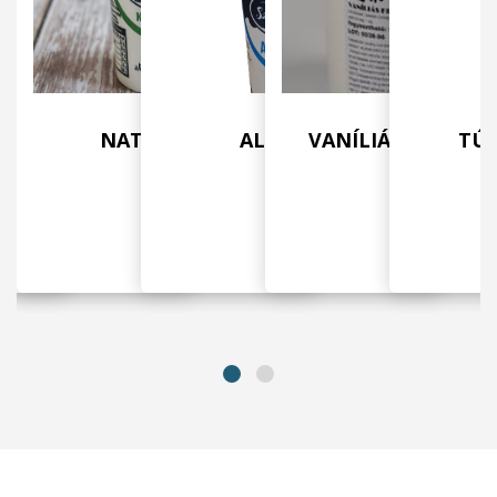
 – FÉLZSÍROS
NATÚR KEFIR
ALUDTTEJ
VANÍLIÁS KRÉMTÚ
TÚR