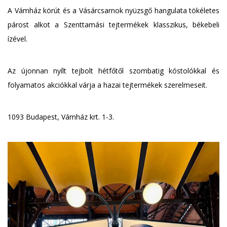
A Vámház körút és a Vásárcsarnok nyüzsgő hangulata tökéletes
párost alkot a Szenttamási tejtermékek klasszikus, békebeli
ízével.
Az újonnan nyílt tejbolt hétfőtől szombatig kóstolókkal és
folyamatos akciókkal várja a hazai tejtermékek szerelmeseit.
1093 Budapest, Vámház krt. 1-3.