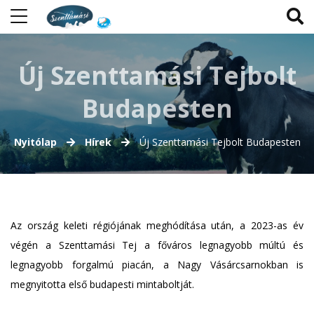
Új Szenttamási Tejbolt
Budapesten
Nyitólap
Hírek
Új Szenttamási Tejbolt Budapesten
Az ország keleti régiójának meghódítása után, a 2023-as év
végén a Szenttamási Tej a főváros legnagyobb múltú és
legnagyobb forgalmú piacán, a Nagy Vásárcsarnokban is
megnyitotta első budapesti mintaboltját.