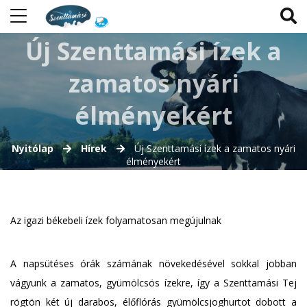
Új Szenttamási ízek a
zamatos nyári
élményekért
Nyitólap
Hírek
Új Szenttamási ízek a zamatos nyári
élményekért
Az igazi békebeli ízek folyamatosan megújulnak
A napsütéses órák számának növekedésével sokkal jobban
vágyunk a zamatos, gyümölcsös ízekre, így a Szenttamási Tej
rögtön két új darabos, élőflórás gyümölcsjoghurtot dobott a