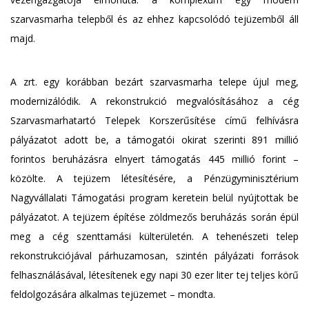
szarvasmarha telepből és az ehhez kapcsolódó tejüzemből áll
majd.
A zrt. egy korábban bezárt szarvasmarha telepe újul meg,
modernizálódik. A rekonstrukció megvalósításához a cég
Szarvasmarhatartó Telepek Korszerűsítése című felhívásra
pályázatot adott be, a támogatói okirat szerinti 891 millió
forintos beruházásra elnyert támogatás 445 millió forint –
közölte. A tejüzem létesítésére, a Pénzügyminisztérium
Nagyvállalati Támogatási program keretein belül nyújtottak be
pályázatot. A tejüzem építése zöldmezős beruházás során épül
meg a cég szenttamási külterületén. A tehenészeti telep
rekonstrukciójával párhuzamosan, szintén pályázati források
felhasználásával, létesítenek egy napi 30 ezer liter tej teljes körű
feldolgozására alkalmas tejüzemet – mondta.