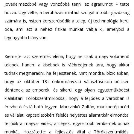
jövedelmezőbbé vagy vonzóbbá tenni az agráriumot – tette
hozzá. Úgy vélte, a beruházás mintául szolgál a többi gazdaság
számára is, hsizen korszerűsödik a telep, új technnológia kerül
oda, ami azt a nehéz fizikai munkát váltja ki, amelyből a
legnagyobb hiány van.
Kiemelte: azt szeretnék elérni, hogy ne csak a nagy volumenű
telepek, hanem a kisebbek is ráébredjenek arra, hogy akkor
tudnak megmaradni, ha fejlesztenek. Mint mondta, bízik abban,
hogy az október 13-i önkormányzati választásokon bölcsen
döntenek az emberek, és sikerül egy olyan együttműködést
kialakítani Törökszentmiklóssal, hogy a fejlődés a városban is
érezhető és látható legyen. Marczinkó Zoltán, munkaerőpiacért
és vállalati kapcsolatokért felelős helyettes államtitkár elmondta:
fejlődik a magyar vidék, a cégek, egyre több embernek adnak
munkát. Hozzátette: a fejlesztés által a Törökszentmiklósi