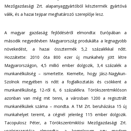
Mezőgazdasági Zrt. alapanyaggyártóból késztermék gyártóvá
válik, és a hazai tejipar meghatározó szereplője lesz.
A magyar gazdaság fejlődéséről elmondta: Európában a
második negyedévben Magyarország produkálta a legnagyobb
növekedést, a hazai össztermék 5,2 százalékkal nőtt.
Hozzátette: 2010 óta 800 ezer új munkahely jött létre
Magyarországon, 4,5 millió ember dolgozik, 3,4 százalék a
munkanélküliség – ismertette. Kiemelte, hogy Jász-Nagykun-
Szolnok megyében is nőtt a foglalkoztatás és csökkent a
munkanélküliség, 12-ről 6, 6 százalékra. Törökszentmiklóson
azonban van még mit tenni, a városban 1200 a regisztrált
munkanélküliek száma – mondta. A TM Zrt. beruházása 15 új
munkahelyet teremt, a cégnél jelenleg 115 ember dolgozik.
Tacopulosz Péter, a Törökszentmiklósi Mezőgazdasági Zrt.
vezérigazgatója elmondta: a komplexum egy modern