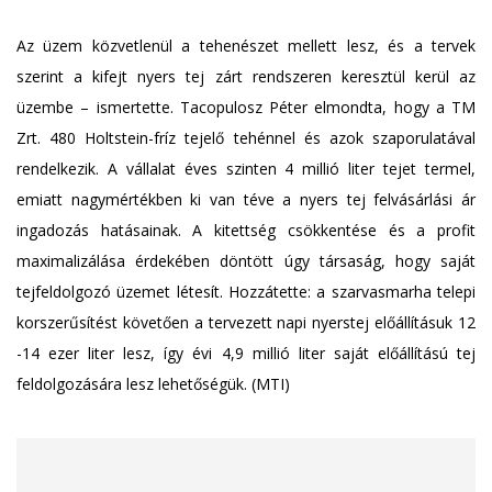
Az üzem közvetlenül a tehenészet mellett lesz, és a tervek
szerint a kifejt nyers tej zárt rendszeren keresztül kerül az
üzembe – ismertette. Tacopulosz Péter elmondta, hogy a TM
Zrt. 480 Holtstein-fríz tejelő tehénnel és azok szaporulatával
rendelkezik. A vállalat éves szinten 4 millió liter tejet termel,
emiatt nagymértékben ki van téve a nyers tej felvásárlási ár
ingadozás hatásainak. A kitettség csökkentése és a profit
maximalizálása érdekében döntött úgy társaság, hogy saját
tejfeldolgozó üzemet létesít. Hozzátette: a szarvasmarha telepi
korszerűsítést követően a tervezett napi nyerstej előállításuk 12
-14 ezer liter lesz, így évi 4,9 millió liter saját előállítású tej
feldolgozására lesz lehetőségük. (MTI)