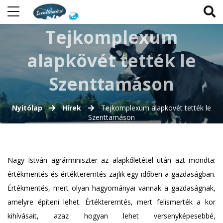
Tejkomplexum
alapkövét tették le
Szenttamáson
Nyitólap
Hírek
Tejkomplexum alapkövét tették le
Szenttamáson
Nagy István agrárminiszter az alapkőletétel után azt mondta:
értékmentés és értékteremtés zajlik egy időben a gazdaságban.
Értékmentés, mert olyan hagyományai vannak a gazdaságnak,
amelyre építeni lehet. Értékteremtés, mert felismerték a kor
kihívásait, azaz hogyan lehet versenyképesebbé,