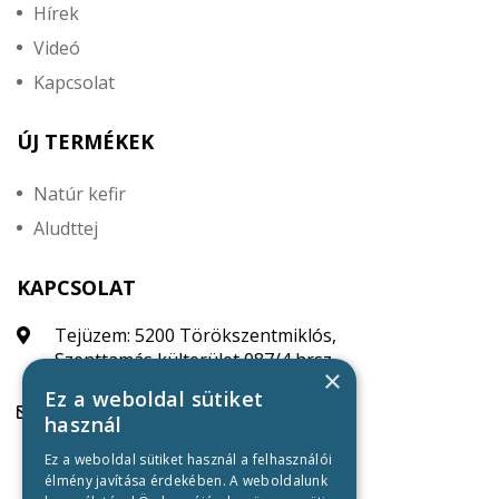
Hírek
Videó
Kapcsolat
ÚJ TERMÉKEK
Natúr kefir
Aludttej
KAPCSOLAT
Tejüzem: 5200 Törökszentmiklós,
Szenttamás külterület 087/4 hrsz.
×
Ez a weboldal sütiket
Tejüzem:
használ
szenttamasitej@tmrt.hu
Ez a weboldal sütiket használ a felhasználói
Mintabolt Szolnok:
élmény javítása érdekében. A weboldalunk