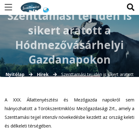
Szenttamási tej idén is
sikert aratott a
Hódmezővásárhelyi
Gazdanapokon
Nyitólap
Hírek
Szenttamási tej idén is sikert aratott
a Hódmezővásárhelyi Gazdanapokon
A XXX. Állattenyésztési és Mezőgazda napokról sem
hiányozhatott a Törökszentmiklósi Mezőgazdasági Zrt., amely a
Szenttamási tejjel intenzív növekedésbe kezdett az ország keleti
és délkeleti térségében.