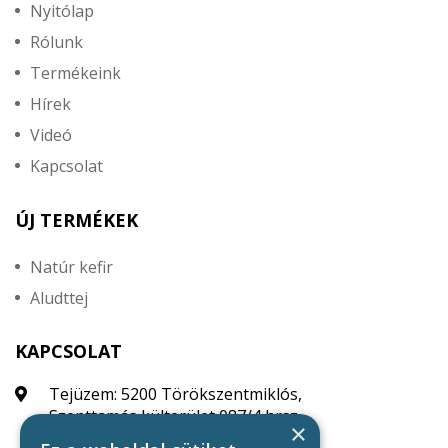
Nyitólap
Rólunk
Termékeink
Hírek
Videó
Kapcsolat
ÚJ TERMÉKEK
Natúr kefir
Aludttej
KAPCSOLAT
Tejüzem: 5200 Törökszentmiklós,
Szenttamás külterület 087/4 hrsz.
×