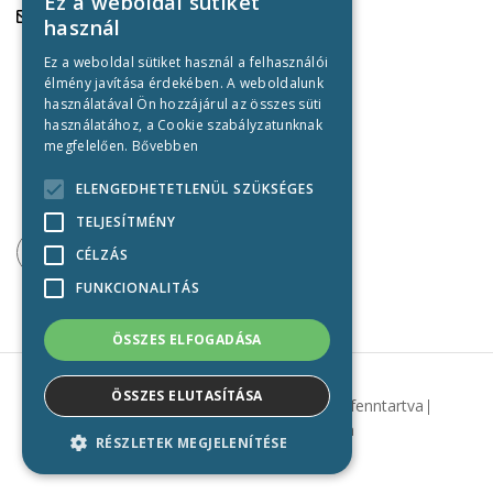
Ez a weboldal sütiket
Tejüzem:
használ
szenttamasitej@tmrt.hu
Ez a weboldal sütiket használ a felhasználói
Mintabolt Szolnok:
élmény javítása érdekében. A weboldalunk
mintabolt@tmrt.hu
használatával Ön hozzájárul az összes süti
használatához, a Cookie szabályzatunknak
Központi iroda:
megfelelően.
Bővebben
+36-56/886-390
ELENGEDHETETLENÜL SZÜKSÉGES
TELJESÍTMÉNY
CÉLZÁS
FUNKCIONALITÁS
ÖSSZES ELFOGADÁSA
ÖSSZES ELUTASÍTÁSA
2021 Szenttamási tejüzem
Minden jog fenntartva
Jogi nyilatkozat
Adatvédelem
RÉSZLETEK MEGJELENÍTÉSE