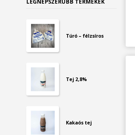
LEGNÉPSZERŰBB TERMÉKEK
Túró – félzsíros
Tej 2,8%
Kakaós tej