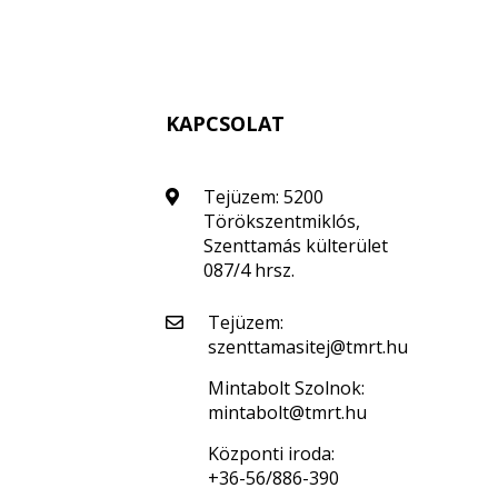
KAPCSOLAT
Tejüzem: 5200
Törökszentmiklós,
Szenttamás külterület
087/4 hrsz.
Tejüzem:
szenttamasitej@tmrt.hu
Mintabolt Szolnok:
mintabolt@tmrt.hu
Központi iroda:
+36-56/886-390