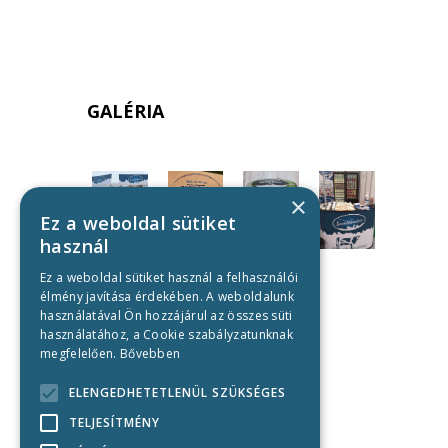
GALÉRIA
×
Ez a weboldal sütiket
használ
Ez a weboldal sütiket használ a felhasználói
élmény javítása érdekében. A weboldalunk
használatával Ön hozzájárul az összes süti
használatához, a Cookie szabályzatunknak
megfelelően.
Bővebben
ELENGEDHETETLENÜL SZÜKSÉGES
TELJESÍTMÉNY