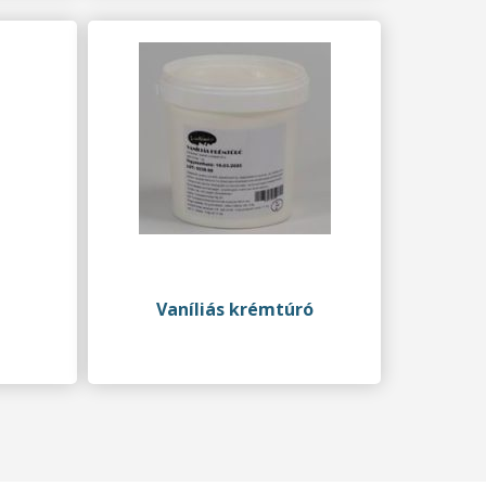
Vaníliás krémtúró