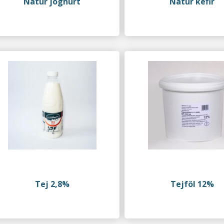
Natur joghurt
Natúr kefir
Tej 2,8%
Tejföl 12%